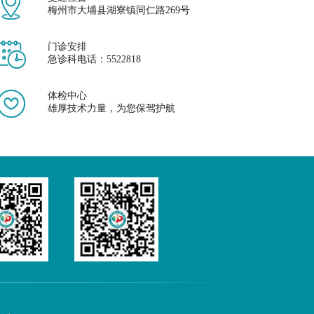
梅州市大埔县湖寮镇同仁路269号
门诊安排
急诊科电话：5522818
体检中心
雄厚技术力量，为您保驾护航