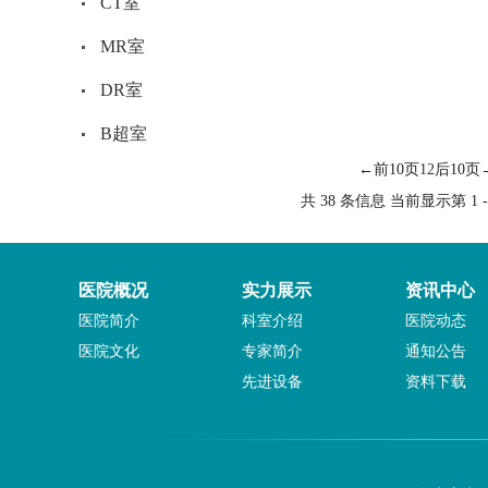
CT室
MR室
DR室
B超室
←前10页
1
2
后10页
共 38 条信息 当前显示第 1 - 
医院概况
实力展示
资讯中心
医院简介
科室介绍
医院动态
医院文化
专家简介
通知公告
先进设备
资料下载