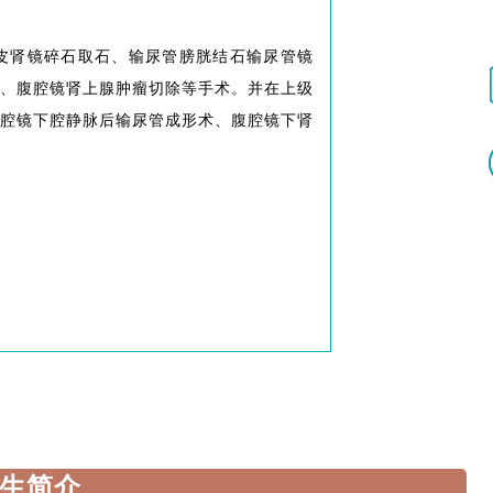
皮肾镜碎石取石、输尿管膀胱结石输尿管镜
、腹腔镜肾上腺肿瘤切除等手术。并
在上级
腔镜下腔静脉后输尿管成形术、
腹腔镜下肾
生简介