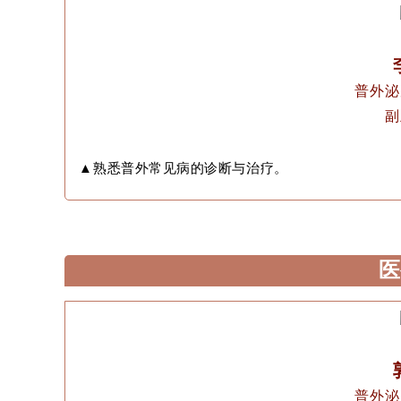
普外泌
副
▲
熟悉普外常见病的诊断与治疗。
医
普外泌