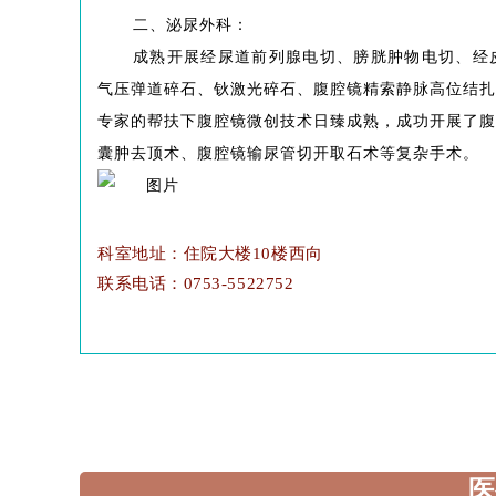
二、泌尿外科：
成熟开展
经尿道前列腺电切、膀胱肿物电切、经
气压弹道碎石、钬激光碎石、腹腔镜精索静脉高位结扎
腹腔镜微创
技术日臻成熟
腹
专家的帮扶下
，成功开展了
、腹腔镜输尿管切开取石术等复杂手术。
囊肿去顶术
科室地址：住院大楼10楼西向
联系电话：0753-5522752
医