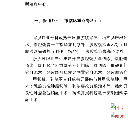
断治疗中心。
一、普通外科（
市临床重点专科
）：
胃肠疝亚专科成熟开展腹腔镜胃癌、结直肠癌根治
术、腹腔镜胃十二指肠穿孔修补、腹腔镜探查术等；肛
腹股沟疝修补（TEP、
）、腹腔镜疝囊高位结扎
TAPP
肝胆胰脾亚专科成熟开展腹腔镜胆囊切除、腹腔镜
顶术、腹腔镜半肝或部分肝叶切除、脾切除、肝硬化门
管引流术、经皮经肝胆囊穿刺置管引流术、经皮胆管穿
甲状腺、乳腺亚专科成熟开展结节性甲状腺肿、甲
术；乳腺良性肿瘤切除、乳腺癌改良根治术等。熟练开
良性肿瘤微波消融手术；熟练开展乳腺粗针穿刺组织学
融手术。