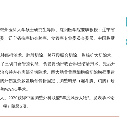
锦州医科大学硕士研究生导师、沈阳医学院兼职教授；辽宁省
委、辽宁省抗癌协会肺癌、食管癌专业委员会委员、中国胸壁
单孔肺癌根治术、肺段切除、肺亚段联合切除、胸腺扩大切除术、
开展了三切口食管癌切除、食管胃颈部吻合淋巴结清扫术。先后开
治合并左心房部分切除术、巨大肋骨骨巨细胞瘤切除胸壁重建
胸外伤复杂多发肋骨骨折固定，胸壁畸形（漏斗胸、鸡胸）矫
胸WANG手术。
。2020获得中国胸壁外科联盟"年度风云人物"。发表学术论
各一项）院级5项。