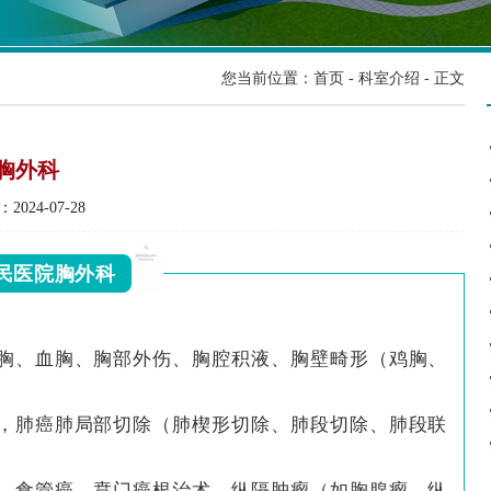
您当前位置：
首页
-
科室介绍
- 正文
胸外科
2024-07-28
民医院
胸外科
胸、血胸、胸部外伤、胸腔积液、胸壁畸形（鸡胸、
，肺癌肺局部切除（肺楔形切除、肺段切除、肺段联
、食管癌、贲门癌根治术，纵隔肿瘤（如胸腺瘤、纵