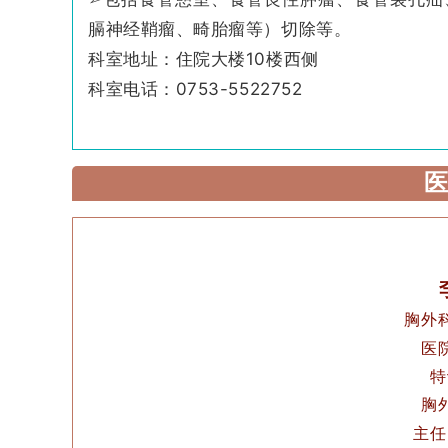
膈神经鞘瘤、畸胎瘤等）切除等。
科室地址：住院大楼10楼西侧
科室电话：0753-5522752
医
胸外
医
特
胸
主任