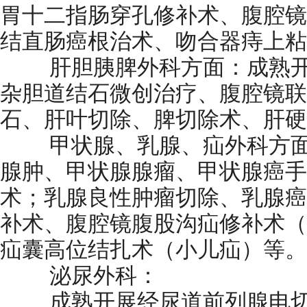
胃十二指肠穿孔修补术、腹腔镜
结直肠癌根治术、吻合器痔上粘
肝胆胰脾外科方面：成熟开
杂胆道结石微创治疗、腹腔镜联
石、肝叶切除、脾切除术、肝硬
甲状腺、乳腺、疝外科方面
腺肿、甲状腺腺瘤、甲状腺癌手
术；乳腺良性肿瘤切除、乳腺癌
补术、腹腔镜腹股沟疝修补术（T
疝囊高位结扎术（小儿疝）等。
泌尿外科：
成熟开展经尿道前列腺电切