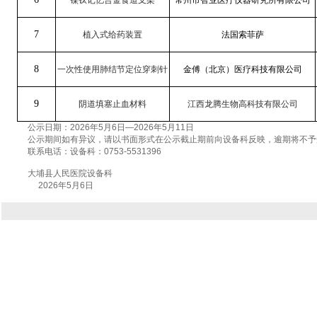
镍钛记忆合金食道支架
常州市智业医疗仪器研究所有限公司
7
植入式给药装置
法国索菲萨
8
一次性使用肺结节定位穿刺针
金傅（北京）医疗科技有限公司
9
阴道填塞止血材料
江西龙腾生物高科技有限公司
公示日期：2026年5月6日—2026年5月11日
公示期间如有异议，请以书面形式在公示截止期前向设备科反映，逾期将不予
联系电话：设备科：0753-5531396
大埔县人民医院设备科
2026年5月6日